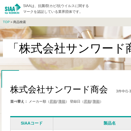
SIAAは、抗菌/防カビ/抗ウイルスに関する
マークを認証している業界団体です。
TOP
> 商品検索
「株式会社サンワード
株式会社サンワード商会
3件中/1
並べ替え：
メーカー順（
昇順
/
降順
）
登録日（
昇順
/
降順
）
SIAAコード
製品名