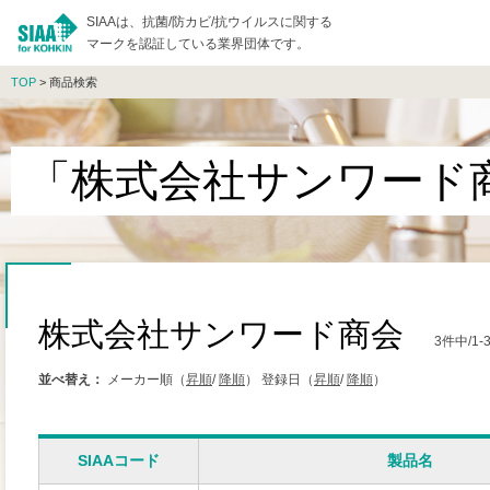
SIAAは、抗菌/防カビ/抗ウイルスに関する
マークを認証している業界団体です。
TOP
> 商品検索
「株式会社サンワード
株式会社サンワード商会
3件中/1
並べ替え：
メーカー順（
昇順
/
降順
）
登録日（
昇順
/
降順
）
SIAAコード
製品名