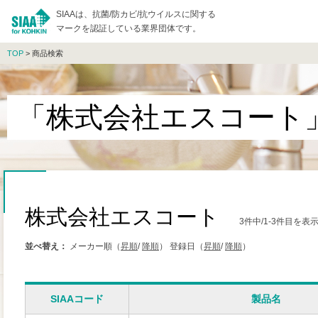
SIAAは、抗菌/防カビ/抗ウイルスに関する
マークを認証している業界団体です。
TOP
> 商品検索
「株式会社エスコート
株式会社エスコート
3件中/1-3件目を
並べ替え：
メーカー順（
昇順
/
降順
）
登録日（
昇順
/
降順
）
SIAAコード
製品名