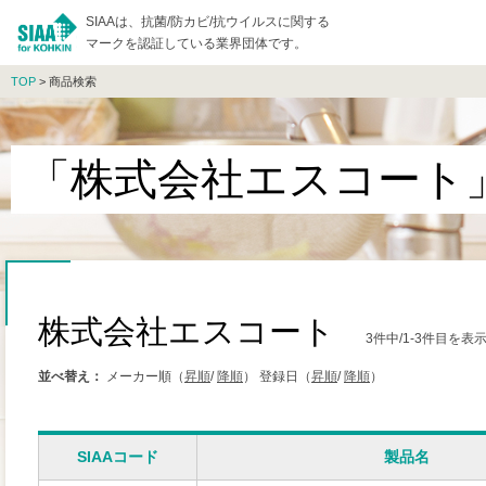
SIAAは、抗菌/防カビ/抗ウイルスに関する
マークを認証している業界団体です。
TOP
> 商品検索
「株式会社エスコート
株式会社エスコート
3件中/1-3件目を
並べ替え：
メーカー順（
昇順
/
降順
）
登録日（
昇順
/
降順
）
SIAAコード
製品名