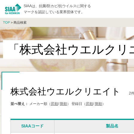
SIAAは、抗菌/防カビ/抗ウイルスに関する
マークを認証している業界団体です。
TOP
> 商品検索
「株式会社ウエルクリ
株式会社ウエルクリエイト
2
並べ替え：
メーカー順（
昇順
/
降順
）
登録日（
昇順
/
降順
）
SIAAコード
製品名