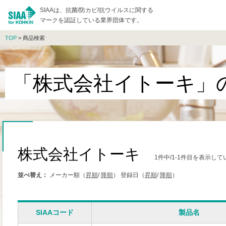
SIAAは、抗菌/防カビ/抗ウイルスに関する
マークを認証している業界団体です。
TOP
> 商品検索
「株式会社イトーキ」
株式会社イトーキ
1件中/1-1件目を表示して
並べ替え：
メーカー順（
昇順
/
降順
）
登録日（
昇順
/
降順
）
SIAAコード
製品名