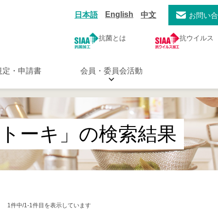
English
日本語
中文
お問い
抗菌とは
抗ウイルス
規定・申請書
会員・委員会活動
イトーキ」の検索結果
1件中/1-1件目を表示しています