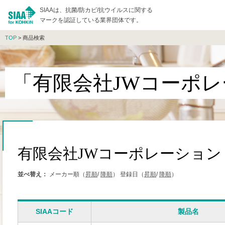
SIAAは、抗菌/防カビ/抗ウイルスに関する
マークを認証している業界団体です。
TOP
> 商品検索
「有限会社JWコーポ
有限会社JWコーポレーション
並べ替え：
メーカー順（
昇順
/
降順
）
登録日（
昇順
/
降順
）
SIAAコード
製品名