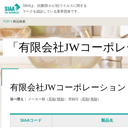
SIAAは、抗菌/防カビ/抗ウイルスに関する
マークを認証している業界団体です。
TOP
> 商品検索
「有限会社JWコーポ
有限会社JWコーポレーション
並べ替え：
メーカー順（
昇順
/
降順
）
登録日（
昇順
/
降順
）
SIAAコード
製品名