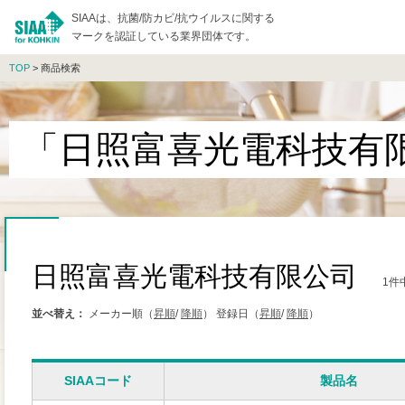
SIAAは、抗菌/防カビ/抗ウイルスに関する
マークを認証している業界団体です。
TOP
> 商品検索
「日照富喜光電科技有
日照富喜光電科技有限公司
1件
並べ替え：
メーカー順（
昇順
/
降順
）
登録日（
昇順
/
降順
）
SIAAコード
製品名