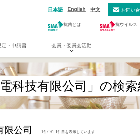
English
日本語
中文
お問い
抗菌とは
抗ウイルス
規定・申請書
会員・委員会活動
電科技有限公司」の検索
有限公司
1件中/1-1件目を表示しています