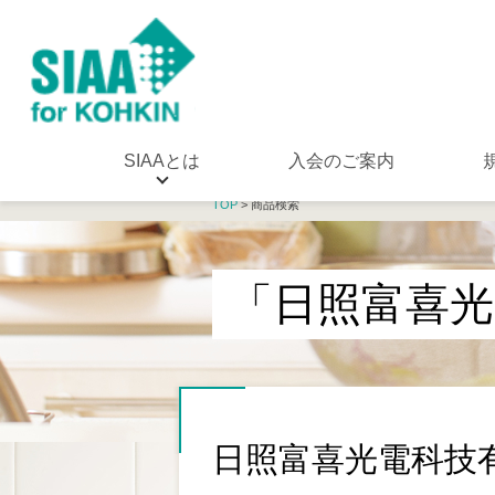
SIAAとは
入会のご案内
TOP
> 商品検索
「日照富喜光
日照富喜光電科技