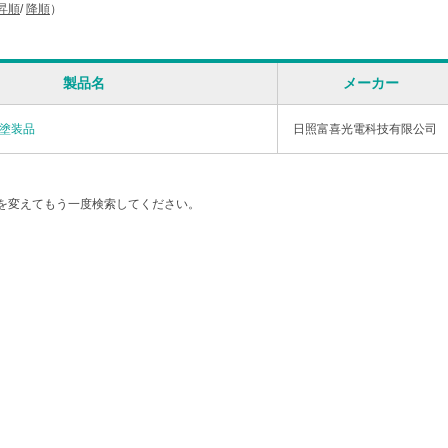
昇順
/
降順
）
製品名
メーカー
液塗装品
日照富喜光電科技有限公司
を変えてもう一度検索してください。