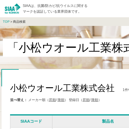
SIAAは、抗菌/防カビ/抗ウイルスに関する
マークを認証している業界団体です。
TOP
> 商品検索
「小松ウオール工業株
小松ウオール工業株式会社
1件
並べ替え：
メーカー順（
昇順
/
降順
）
登録日（
昇順
/
降順
）
SIAAコード
製品名