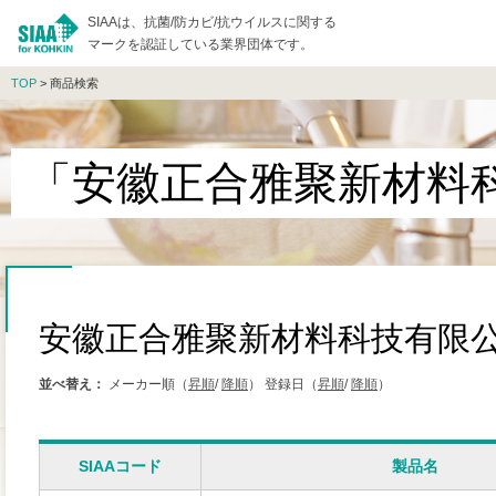
SIAAは、抗菌/防カビ/抗ウイルスに関する
マークを認証している業界団体です。
TOP
> 商品検索
「安徽正合雅聚新材料
安徽正合雅聚新材料科技有限
並べ替え：
メーカー順（
昇順
/
降順
）
登録日（
昇順
/
降順
）
SIAAコード
製品名