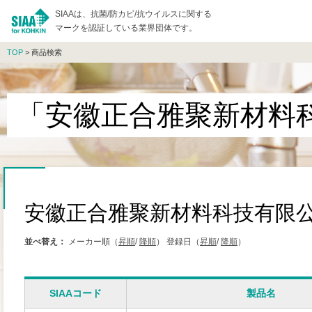
SIAAは、抗菌/防カビ/抗ウイルスに関する
マークを認証している業界団体です。
TOP
> 商品検索
「安徽正合雅聚新材料
安徽正合雅聚新材料科技有限
並べ替え：
メーカー順（
昇順
/
降順
）
登録日（
昇順
/
降順
）
SIAAコード
製品名