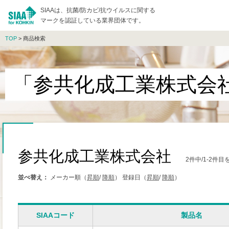
SIAAは、抗菌/防カビ/抗ウイルスに関する
マークを認証している業界団体です。
TOP
> 商品検索
「参共化成工業株式会
参共化成工業株式会社
2件中/1-2件
並べ替え：
メーカー順（
昇順
/
降順
）
登録日（
昇順
/
降順
）
SIAAコード
製品名