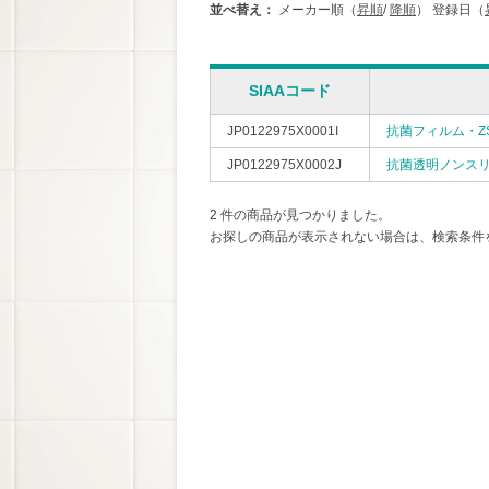
並べ替え：
メーカー順（
昇順
/
降順
）
登録日（
SIAAコード
JP0122975X0001I
抗菌フィルム・ZS
JP0122975X0002J
抗菌透明ノンスリ（
2 件の商品が見つかりました。
お探しの商品が表示されない場合は、検索条件