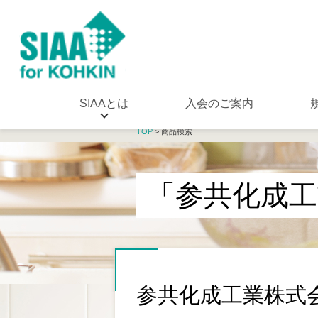
SIAAとは
入会のご案内
TOP
> 商品検索
「参共化成工
参共化成工業株式