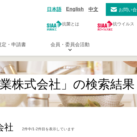
English
日本語
中文
お問い
抗菌とは
抗ウイルス
規定・申請書
会員・委員会活動
業株式会社」の検索結果
会社
2件中/1-2件目を表示しています