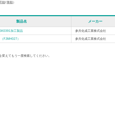
昇順
/
降順
）
製品名
メーカー
K0391加工製品
参共化成工業株式会社
FJMH027）
参共化成工業株式会社
を変えてもう一度検索してください。