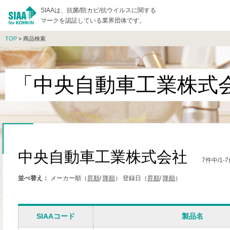
SIAAは、抗菌/防カビ/抗ウイルスに関する
マークを認証している業界団体です。
TOP
> 商品検索
「中央自動車工業株式
中央自動車工業株式会社
7件中/1
並べ替え：
メーカー順（
昇順
/
降順
）
登録日（
昇順
/
降順
）
SIAAコード
製品名