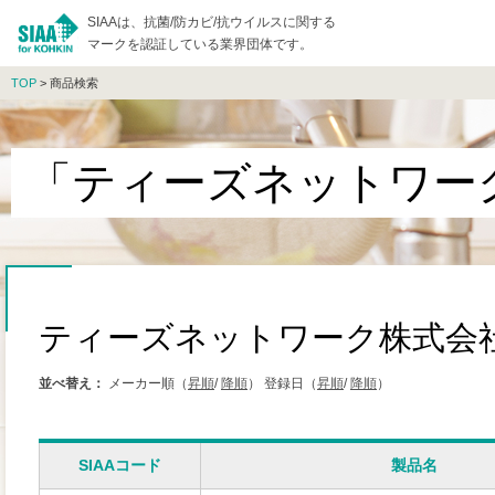
SIAAは、抗菌/防カビ/抗ウイルスに関する
マークを認証している業界団体です。
TOP
> 商品検索
「ティーズネットワー
ティーズネットワーク株式会
並べ替え：
メーカー順（
昇順
/
降順
）
登録日（
昇順
/
降順
）
SIAAコード
製品名