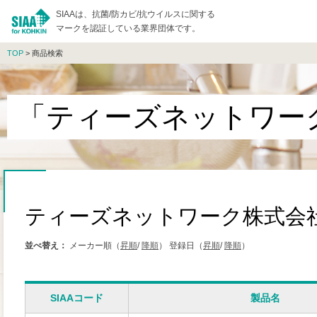
SIAAは、抗菌/防カビ/抗ウイルスに関する
マークを認証している業界団体です。
TOP
> 商品検索
「ティーズネットワー
ティーズネットワーク株式会
並べ替え：
メーカー順（
昇順
/
降順
）
登録日（
昇順
/
降順
）
SIAAコード
製品名