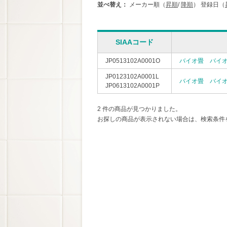
並べ替え：
メーカー順（
昇順
/
降順
）
登録日（
SIAAコード
JP0513102A0001O
バイオ畳 バイ
JP0123102A0001L
バイオ畳 バイ
JP0613102A0001P
2 件の商品が見つかりました。
お探しの商品が表示されない場合は、検索条件