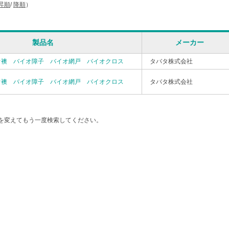
昇順
/
降順
）
製品名
メーカー
オ襖 バイオ障子 バイオ網戸 バイオクロス
タバタ株式会社
オ襖 バイオ障子 バイオ網戸 バイオクロス
タバタ株式会社
を変えてもう一度検索してください。