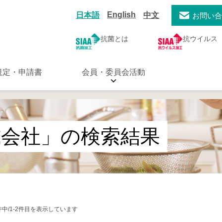
English
日本語
中文
お問い
抗菌とは
抗ウイルス
規定・申請書
会員・委員会活動
式会社」の検索結果
件中/1-2件目を表示しています