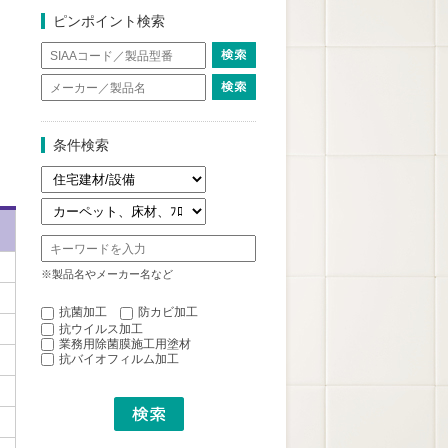
ピンポイント検索
条件検索
※製品名やメーカー名など
抗菌加工
防カビ加工
抗ウイルス加工
業務用除菌膜施工用塗材
抗バイオフィルム加工