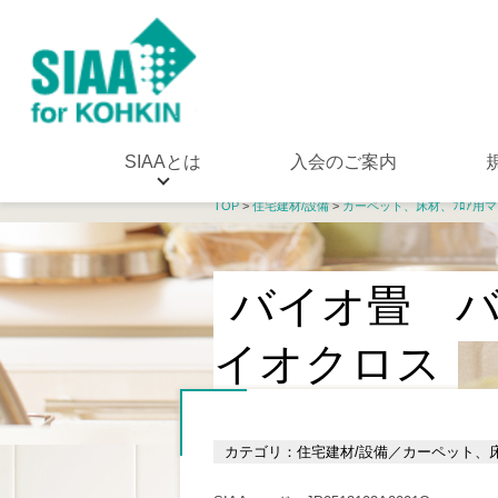
SIAAとは
入会のご案内
TOP
>
住宅建材/設備
>
カーペット、床材、ﾌﾛｱ用
バイオ畳 
イオクロス
カテゴリ：住宅建材/設備／カーペット、床