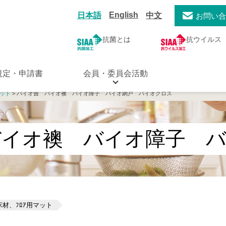
English
日本語
中文
お問い
抗菌とは
抗ウイルス
規定・申請書
会員・委員会活動
マット
> バイオ畳 バイオ襖 バイオ障子 バイオ網戸 バイオクロス
バイオ襖 バイオ障子 
材、ﾌﾛｱ用マット