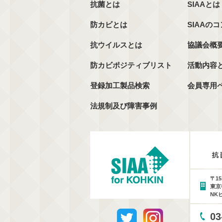
抗菌とは
SIAAとは
防カビとは
SIAAの
抗ウイルスとは
協議会概
防カビポジティブリスト
活動内容
登録加工製品検索
会員専用
法規制及び障害事例
〒15
東京
NK
03