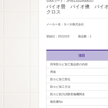
SIAAコード：JP0513102A0001O
バイオ畳 バイオ襖 バイ
クロス
メーカー名：タバタ株式会社
登録日：2022/2/3 製品数：1
項目
同等防カビ加工製品群の内容
用途
防カビ加工部位
防カビ加工方法
防カビ効力試験実施機関名
報告書No.