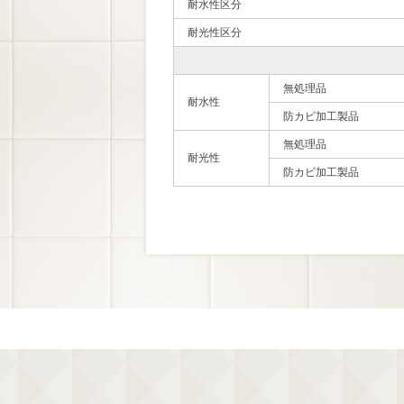
耐水性区分
耐光性区分
無処理品
耐水性
防カビ加工製品
無処理品
耐光性
防カビ加工製品