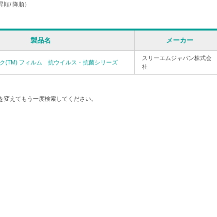
昇順
/
降順
）
製品名
メーカー
スリーエムジャパン株式会
ノック(TM) フィルム 抗ウイルス・抗菌シリーズ
社
を変えてもう一度検索してください。