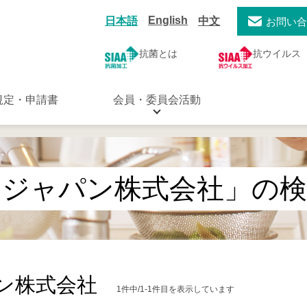
English
日本語
中文
お問い
抗菌とは
抗ウイルス
規定・申請書
会員・委員会活動
ムジャパン株式会社」の検
ン株式会社
1件中/1-1件目を表示しています