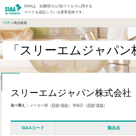
SIAAは、抗菌/防カビ/抗ウイルスに関する
マークを認証している業界団体です。
TOP
> 商品検索
「スリーエムジャパン
スリーエムジャパン株式会社
並べ替え：
メーカー順（
昇順
/
降順
）
登録日（
昇順
/
降順
）
SIAAコード
製品名