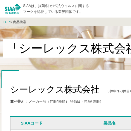
SIAAは、抗菌/防カビ/抗ウイルスに関する
マークを認証している業界団体です。
TOP
> 商品検索
「シーレックス株式会
シーレックス株式会社
3件中/1-3
並べ替え：
メーカー順（
昇順
/
降順
）
登録日（
昇順
/
降順
）
SIAAコード
製品名