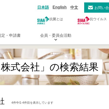
English
日本語
中文
お問い
抗菌とは
抗ウイルス
規定・申請書
会員・委員会活動
タ株式会社」の検索結果
社
4件中/1-4件目を表示しています