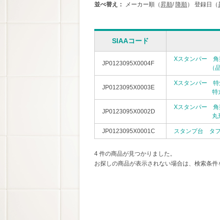
並べ替え：
メーカー順（
昇順
/
降順
）
登録日（
SIAAコード
Xスタンパー 角型
JP0123095X0004F
（品番：XH-
Xスタンパー 特角
JP0123095X0003E
特丸80号（
Xスタンパー 角型
JP0123095X0002D
丸形印50号
JP0123095X0001C
スタンプ台 タフ
4 件の商品が見つかりました。
お探しの商品が表示されない場合は、検索条件