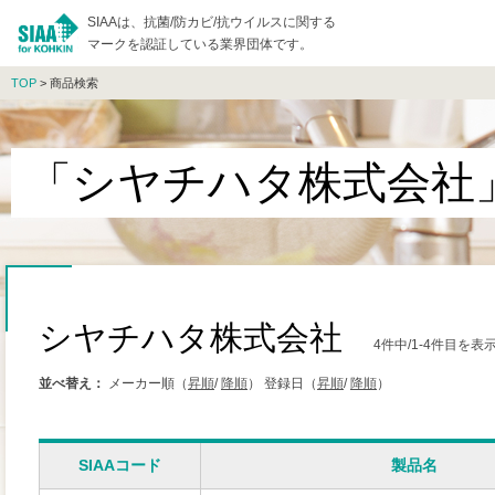
SIAAは、抗菌/防カビ/抗ウイルスに関する
マークを認証している業界団体です。
TOP
> 商品検索
「シヤチハタ株式会社
シヤチハタ株式会社
4件中/1-4件目を
並べ替え：
メーカー順（
昇順
/
降順
）
登録日（
昇順
/
降順
）
SIAAコード
製品名