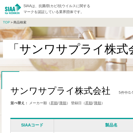
SIAAは、抗菌/防カビ/抗ウイルスに関する
マークを認証している業界団体です。
TOP
> 商品検索
「サンワサプライ株式
サンワサプライ株式会社
5件中/
並べ替え：
メーカー順（
昇順
/
降順
）
登録日（
昇順
/
降順
）
SIAAコード
製品名