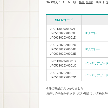
並べ替え：
メーカー順（
昇順
/
降順
）
登録日（
SIAAコード
JP0113029A0002T
JP0513029X0003E
IGスプレー
JP0613029X0001D
JP0123029A0002U
JP0513029X0004F
IGスプレー
JP0613029X0002E
JP0113029A0001S
インテリアガー
JP0513029X0001C
JP0123029A0001T
インテリアガー
JP0513029X0002D
4 件の商品が見つかりました。
お探しの商品が表示されない場合は、検索条件