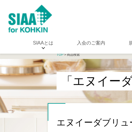
SIAAとは
入会のご案内
TOP
> 商品検索
「エヌイー
エヌイーダブリュ