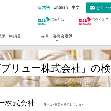
English
日本語
中文
お問い
抗菌とは
抗ウイルス
規定・申請書
会員・委員会活動
ダブリュー株式会社」の検
ー株式会社
4件中/1-4件目を表示しています