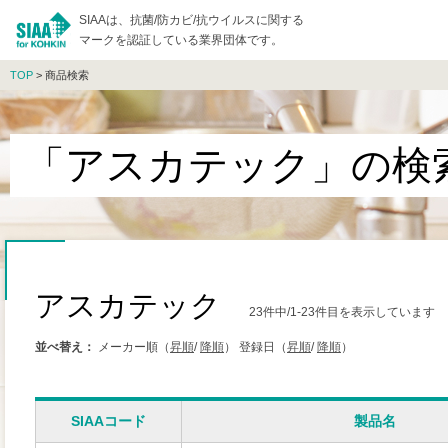
SIAAは、抗菌/防カビ/抗ウイルスに関する
マークを認証している業界団体です。
TOP
> 商品検索
「アスカテック」の検
アスカテック
23件中/1-23件目を表示しています
並べ替え：
メーカー順（
昇順
/
降順
）
登録日（
昇順
/
降順
）
SIAAコード
製品名