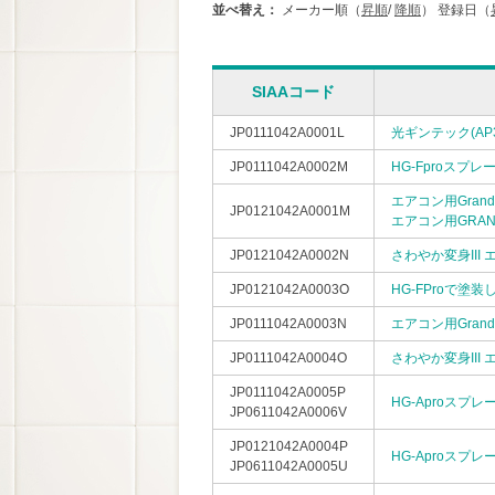
並べ替え：
メーカー順（
昇順
/
降順
）
登録日（
SIAAコード
JP0111042A0001L
光ギンテック(AP3
JP0111042A0002M
HG-Fproスプレ
エアコン用Gran
JP0121042A0001M
エアコン用GRAN
JP0121042A0002N
さわやか変身III
JP0121042A0003O
HG-FProで塗
JP0111042A0003N
エアコン用Grand
JP0111042A0004O
さわやか変身III
JP0111042A0005P
HG-Aproスプレ
JP0611042A0006V
JP0121042A0004P
HG-Aproスプ
JP0611042A0005U