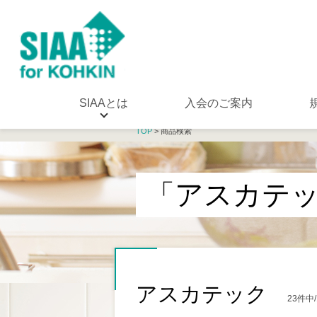
SIAAとは
入会のご案内
TOP
> 商品検索
「アスカテ
アスカテック
23件中