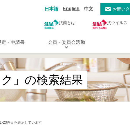
English
日本語
中文
お問い
抗菌とは
抗ウイルス
規定・申請書
会員・委員会活動
ック」の検索結果
/1-23件目を表示しています