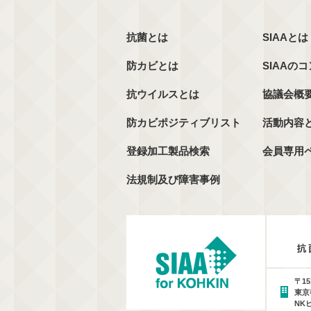
抗菌とは
SIAAとは
防カビとは
SIAAの
抗ウイルスとは
協議会概
防カビポジティブリスト
活動内容
登録加工製品検索
会員専用
法規制及び障害事例
〒15
東京
NK