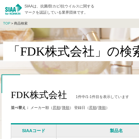
SIAAは、抗菌/防カビ/抗ウイルスに関する
マークを認証している業界団体です。
TOP
> 商品検索
「FDK株式会社」の検
FDK株式会社
1件中/1-1件目を表示しています
並べ替え：
メーカー順（
昇順
/
降順
）
登録日（
昇順
/
降順
）
SIAAコード
製品名