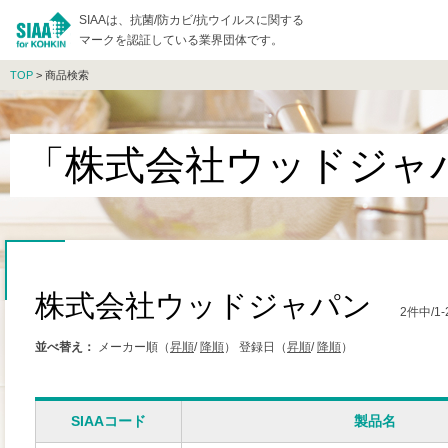
SIAAは、抗菌/防カビ/抗ウイルスに関する
マークを認証している業界団体です。
TOP
> 商品検索
「株式会社ウッドジャ
株式会社ウッドジャパン
2件中/
並べ替え：
メーカー順（
昇順
/
降順
）
登録日（
昇順
/
降順
）
SIAAコード
製品名