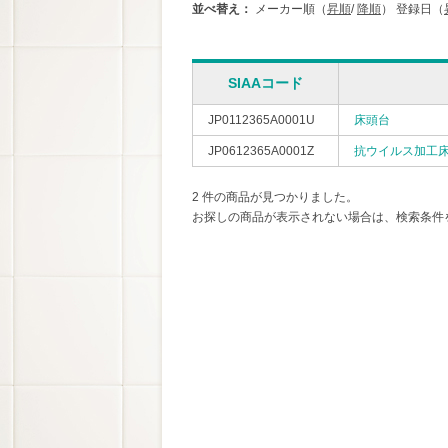
並べ替え：
メーカー順（
昇順
/
降順
）
登録日（
SIAAコード
JP0112365A0001U
床頭台
JP0612365A0001Z
抗ウイルス加工
2 件の商品が見つかりました。
お探しの商品が表示されない場合は、検索条件