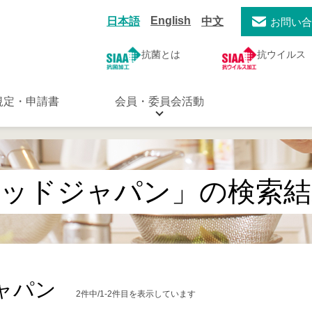
English
日本語
中文
お問い
抗菌とは
抗ウイルス
規定・申請書
会員・委員会活動
ウッドジャパン」の検索結
ャパン
2件中/1-2件目を表示しています