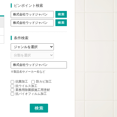
ピンポイント検索
条件検索
※製品名やメーカー名など
抗菌加工
防カビ加工
抗ウイルス加工
業務用除菌膜施工用塗材
抗バイオフィルム加工