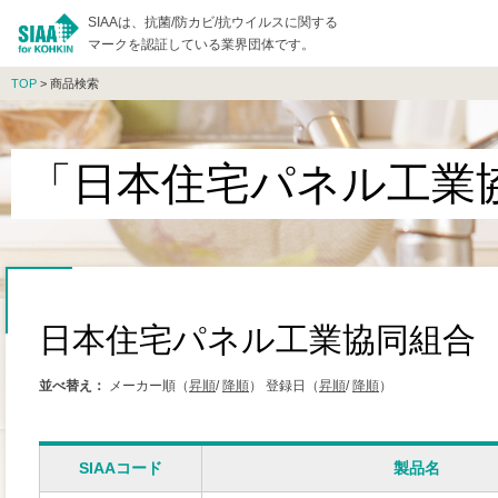
SIAAは、抗菌/防カビ/抗ウイルスに関する
マークを認証している業界団体です。
TOP
> 商品検索
「日本住宅パネル工業
日本住宅パネル工業協同組合
並べ替え：
メーカー順（
昇順
/
降順
）
登録日（
昇順
/
降順
）
SIAAコード
製品名