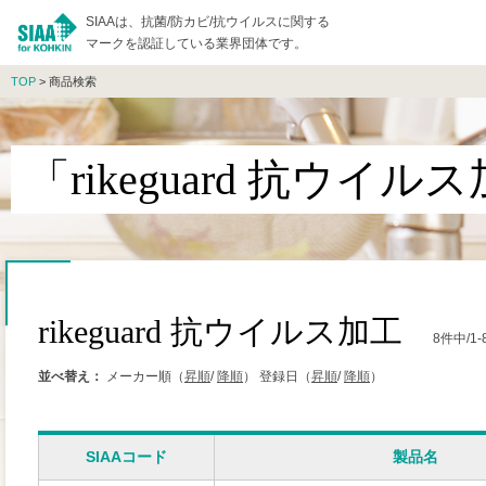
SIAAは、抗菌/防カビ/抗ウイルスに関する
マークを認証している業界団体です。
TOP
> 商品検索
「rikeguard 抗ウ
rikeguard 抗ウイルス加工
8件中/
並べ替え：
メーカー順（
昇順
/
降順
）
登録日（
昇順
/
降順
）
SIAAコード
製品名