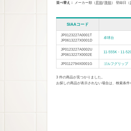
並べ替え：
メーカー順（
昇順
/
降順
）
登録日（
SIAAコード
JP0123227A0001T
卓球台
JP0613227X0001D
JP0123227A0002U
11-555K・1
JP0613227X0002E
JP0112794X0001G
ゴルフグリップ
3 件の商品が見つかりました。
お探しの商品が表示されない場合は、検索条件