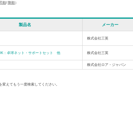
昇順
/
降順
）
製品名
メーカー
株式会社三英
1-520K：卓球ネット・サポートセット 他
株式会社三英
株式会社ロア・ジャパン
を変えてもう一度検索してください。