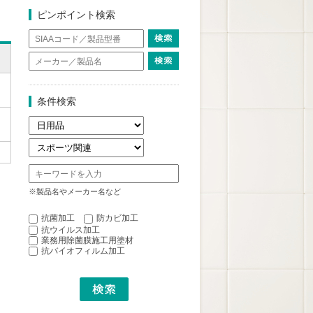
ピンポイント検索
条件検索
※製品名やメーカー名など
抗菌加工
防カビ加工
抗ウイルス加工
業務用除菌膜施工用塗材
抗バイオフィルム加工