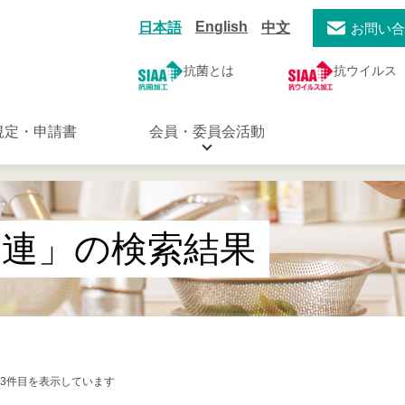
English
日本語
中文
お問い
抗菌とは
抗ウイルス
規定・申請書
会員・委員会活動
関連」の検索結果
1-3件目を表示しています