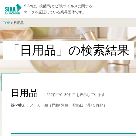
SIAAは、抗菌/防カビ/抗ウイルスに関する
マークを認証している業界団体です。
TOP
> 日用品
「日用品」の検索結果
日用品
252件中/1-30件目を表示しています
並べ替え：
メーカー順（
昇順
/
降順
）
登録日（
昇順
/
降順
）