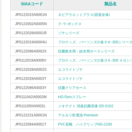
SIAAコード
製品名
JP0122015A0001N
ネピアウエットプラス(容器全体)
JP0122002A0005N
ク-ラ-ボックス
JP0122028A0001R
ゾナシリーズ
JP0122019A0004U
プロケッズ、パーソンズの各ＯＫ-300シリー
JP0122096A0002X
抗菌散水用・給水用ホースシリーズ
JP0112019A0006V
プロケッズ、パーソンズの各ＯＫ-300 ＡＧシ
JP0122028A0002S
エコライトゾナ
JP0122028A0003T
エコライトゾナ
JP0122096A0003Y
抗菌クリアホース
JP0111042A0002M
HG-Fproスプレー
JP0111050A0002L
ジオテクト 消臭抗菌溶液 GD-0102
JP0122231A0001N
アルカリ乾電池 Premium
JP0122084A0001T
PVC長靴 ハイグリップHG-2100