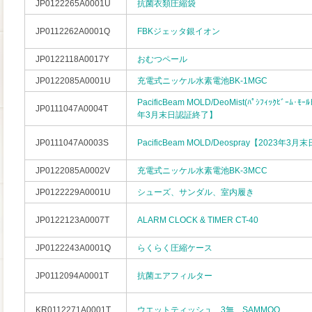
JP0122265A0001U
抗菌衣類圧縮袋
JP0112262A0001Q
FBKジェッタ銀イオン
JP0122118A0017Y
おむつペール
JP0122085A0001U
充電式ニッケル水素電池BK-1MGC
PacificBeam MOLD/DeoMist(ﾊﾟｼﾌｨｯｸﾋﾞｰﾑ･ﾓｰ
JP0111047A0004T
年3月末日認証終了】
JP0111047A0003S
PacificBeam MOLD/Deospray【2023年
JP0122085A0002V
充電式ニッケル水素電池BK-3MCC
JP0122229A0001U
シューズ、サンダル、室内履き
JP0122123A0007T
ALARM CLOCK & TIMER CT-40
JP0122243A0001Q
らくらく圧縮ケース
JP0112094A0001T
抗菌エアフィルター
KR0112271A0001T
ウエットティッシュ 3無 SAMMOO