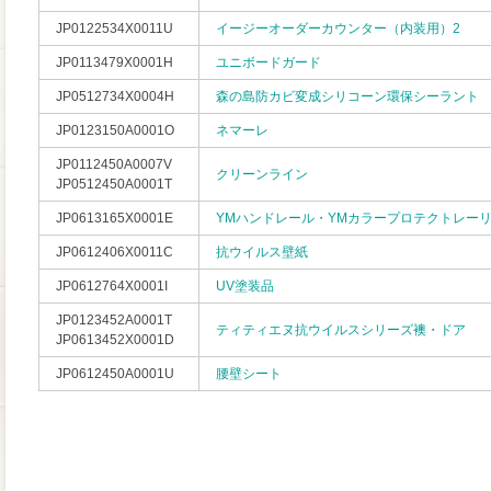
JP0122534X0011U
イージーオーダーカウンター（内装用）2
JP0113479X0001H
ユニボードガード
JP0512734X0004H
森の島防カビ変成シリコーン環保シーラント
JP0123150A0001O
ネマーレ
JP0112450A0007V
クリーンライン
JP0512450A0001T
JP0613165X0001E
YMハンドレール・YMカラープロテクトレー
JP0612406X0011C
抗ウイルス壁紙
JP0612764X0001I
UV塗装品
JP0123452A0001T
ティティエヌ抗ウイルスシリーズ襖・ドア
JP0613452X0001D
JP0612450A0001U
腰壁シート