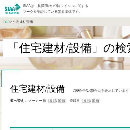
SIAAは、抗菌/防カビ/抗ウイルスに関する
マークを認証している業界団体です。
TOP
> 住宅建材/設備
「住宅建材/設備」の検
住宅建材/設備
769件中/1-30件目を表示しています
並べ替え：
メーカー順（
昇順
/
降順
）
登録日（
昇順
/
降順
）