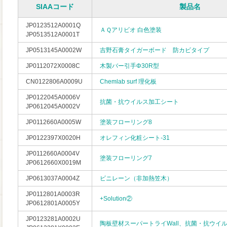
SIAAコード
製品名
JP0123512A0001Q
ＡＱアリビオ 白色塗装
JP0513512A0001T
JP0513145A0002W
吉野石膏タイガーボード 防カビタイプ
JP0112072X0008C
木製バー引手Φ30R型
CN0122806A0009U
Chemlab surf 理化板
JP0122045A0006V
抗菌・抗ウイルス加工シート
JP0612045A0002V
JP0112660A0005W
塗装フローリング8
JP0122397X0020H
オレフィン化粧シート-31
JP0112660A0004V
塗装フローリング7
JP0612660X0019M
JP0613037A0004Z
ビニレーン（非加熱笠木）
JP0112801A0003R
+Solution②
JP0612801A0005Y
JP0123281A0002U
陶板壁材スーパートライWall、抗菌・抗ウイ