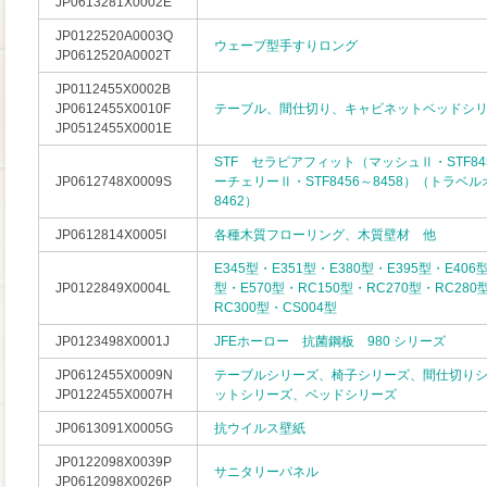
JP0613281X0002E
JP0122520A0003Q
ウェーブ型手すりロング
JP0612520A0002T
JP0112455X0002B
JP0612455X0010F
テーブル、間仕切り、キャビネットベッドシ
JP0512455X0001E
STF セラピアフィット（マッシュⅡ・STF84
JP0612748X0009S
ーチェリーⅡ・STF8456～8458）（トラベルオ
8462）
JP0612814X0005I
各種木質フローリング、木質壁材 他
E345型・E351型・E380型・E395型・E406
JP0122849X0004L
型・E570型・RC150型・RC270型・RC280
RC300型・CS004型
JP0123498X0001J
JFEホーロー 抗菌鋼板 980 シリーズ
JP0612455X0009N
テーブルシリーズ、椅子シリーズ、間仕切り
JP0122455X0007H
ットシリーズ、ベッドシリーズ
JP0613091X0005G
抗ウイルス壁紙
JP0122098X0039P
サニタリーパネル
JP0612098X0026P