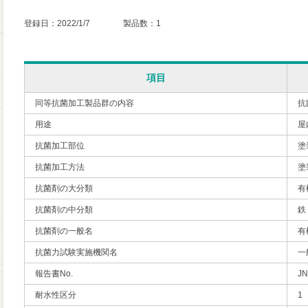
登録日：2022/1/7 製品数：1
項目
同等抗菌加工製品群の内容
抗
用途
屋
抗菌加工部位
塗
抗菌加工方法
塗
抗菌剤の大分類
有
抗菌剤の中分類
鉄
抗菌剤の一般名
有
抗菌力試験実施機関名
一
報告書No.
JN
耐水性区分
1