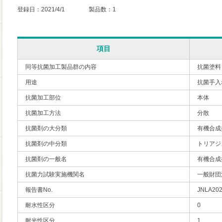
登録日：2021/4/1 製品数：1
項目
同等抗菌加工製品群の内容
抗菌塗料
用途
抗菌手入
抗菌加工部位
本体
抗菌加工方法
分散
抗菌剤の大分類
有機合成
抗菌剤の中分類
トリアジ
抗菌剤の一般名
有機合成
抗菌力試験実施機関名
一般財団
報告書No.
JNLA20
耐水性区分
0
耐光性区分
1