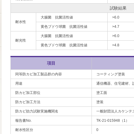
試験結果
大腸菌 抗菌活性値
>6.0
耐水性
黄色ブドウ球菌 抗菌活性値
>4.7
大腸菌 抗菌活性値
>6.0
耐光性
黄色ブドウ球菌 抗菌活性値
>4.8
項目
同等防カビ加工製品群の内容
コーティング塗装
用途
通信機器、住宅建材、
防カビ加工部位
塗工面
防カビ加工方法
塗装
防カビ効力試験実施機関名
一般財団法人カケンテ
報告書No.
TK-21-015948（1）
耐水性区分
0