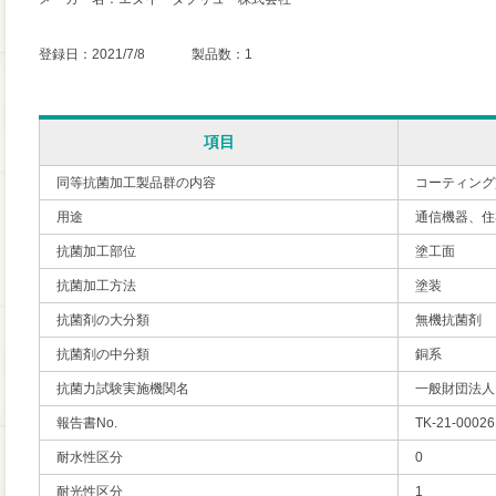
登録日：2021/7/8 製品数：1
項目
同等抗菌加工製品群の内容
コーティング
用途
通信機器、住
抗菌加工部位
塗工面
抗菌加工方法
塗装
抗菌剤の大分類
無機抗菌剤
抗菌剤の中分類
銅系
抗菌力試験実施機関名
一般財団法人
報告書No.
TK-21-00026
耐水性区分
0
耐光性区分
1