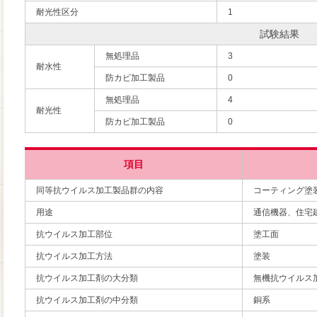
耐光性区分
1
試験結果
無処理品
3
耐水性
防カビ加工製品
0
無処理品
4
耐光性
防カビ加工製品
0
項目
同等抗ウイルス加工製品群の内容
コーティング塗
用途
通信機器、住宅
抗ウイルス加工部位
塗工面
抗ウイルス加工方法
塗装
抗ウイルス加工剤の大分類
無機抗ウイルス
抗ウイルス加工剤の中分類
銅系