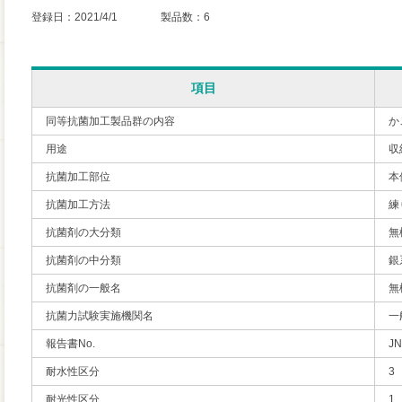
登録日：2021/4/1 製品数：6
項目
同等抗菌加工製品群の内容
か
用途
収
抗菌加工部位
本
抗菌加工方法
練
抗菌剤の大分類
無
抗菌剤の中分類
銀
抗菌剤の一般名
無
抗菌力試験実施機関名
一
報告書No.
JN
耐水性区分
3
耐光性区分
1