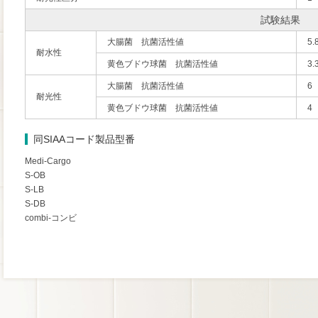
試験結果
大腸菌 抗菌活性値
5.
耐水性
黄色ブドウ球菌 抗菌活性値
3.
大腸菌 抗菌活性値
6
耐光性
黄色ブドウ球菌 抗菌活性値
4
同SIAAコード製品型番
Medi-Cargo
S-OB
S-LB
S-DB
combi-コンビ