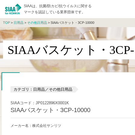
SIAAは、抗菌/防カビ/抗ウイルスに関する
マークを認証している業界団体です。
TOP
>
日用品
>
その他日用品
> SIAAバスケット・3CP-10000
SIAAバスケット・3CP-1
カテゴリ：日用品／その他日用品
SIAAコード：JP0122896X0001K
SIAAバスケット・3CP-10000
メーカー名：株式会社サンリツ