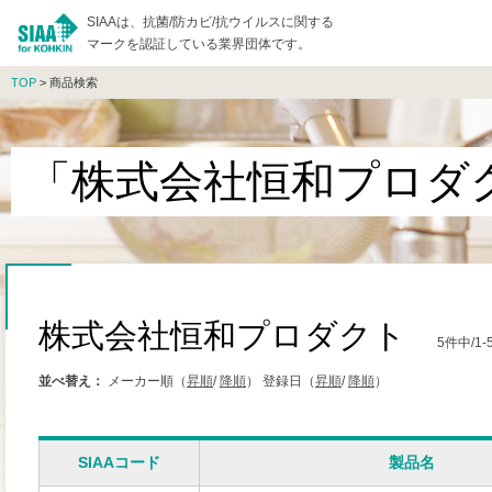
SIAAは、抗菌/防カビ/抗ウイルスに関する
マークを認証している業界団体です。
TOP
> 商品検索
「株式会社恒和プロダ
株式会社恒和プロダクト
5件中/
並べ替え：
メーカー順（
昇順
/
降順
）
登録日（
昇順
/
降順
）
SIAAコード
製品名