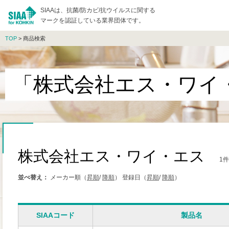
SIAAは、抗菌/防カビ/抗ウイルスに関する
マークを認証している業界団体です。
TOP
> 商品検索
「株式会社エス・ワイ
株式会社エス・ワイ・エス
1
並べ替え：
メーカー順（
昇順
/
降順
）
登録日（
昇順
/
降順
）
SIAAコード
製品名