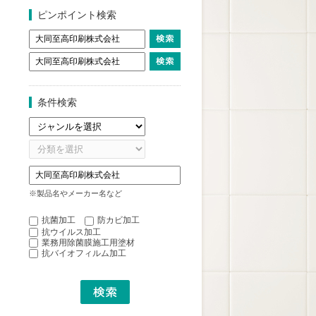
ピンポイント検索
条件検索
※製品名やメーカー名など
抗菌加工
防カビ加工
抗ウイルス加工
業務用除菌膜施工用塗材
抗バイオフィルム加工