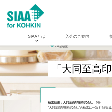
SIAAとは
入会のご案内
TOP
> 商品検索
「大同至高印
検索結果：大同至高印刷株式会社
0件
”大同至高印刷株式会社”の検索に一致する商品