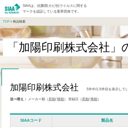
SIAAは、抗菌/防カビ/抗ウイルスに関する
マークを認証している業界団体です。
TOP
> 商品検索
「加陽印刷株式会社」
加陽印刷株式会社
5件中/1-5件目を表示して
並べ替え：
メーカー順（
昇順
/
降順
）
登録日（
昇順
/
降順
）
SIAAコード
製品名