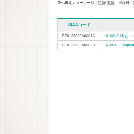
並べ替え：
メーカー順（
昇順
/
降順
）
登録日（
SIAAコード
BE0123083A0001A
6100e3U Hygieni
BE0123083A0002B
6100e3L Hygieni