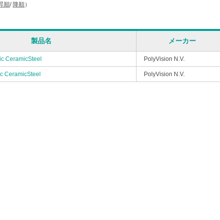
昇順
/
降順
）
製品名
メーカー
c CeramicSteel
PolyVision N.V.
c CeramicSteel
PolyVision N.V.