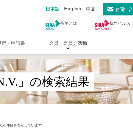
English
日本語
中文
お問い
抗菌とは
抗ウイルス
規定・申請書
会員・委員会活動
on N.V.」の検索結果
/1-2件目を表示しています