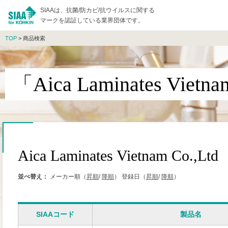
SIAAは、抗菌/防カビ/抗ウイルスに関する
マークを認証している業界団体です。
TOP
> 商品検索
「Aica Laminates Vie
Aica Laminates Vietnam Co.,Ltd
並べ替え：
メーカー順（
昇順
/
降順
）
登録日（
昇順
/
降順
）
SIAAコード
製品名