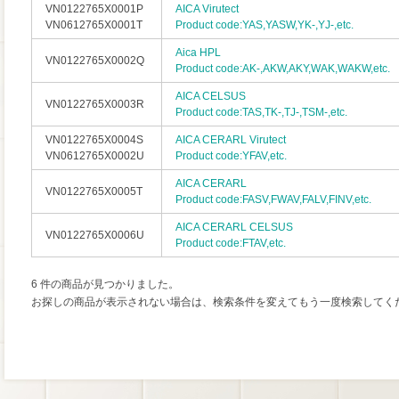
VN0122765X0001P
AICA Virutect
VN0612765X0001T
Product code:YAS,YASW,YK-,YJ-,etc.
Aica HPL
VN0122765X0002Q
Product code:AK-,AKW,AKY,WAK,WAKW,etc.
AICA CELSUS
VN0122765X0003R
Product code:TAS,TK-,TJ-,TSM-,etc.
VN0122765X0004S
AICA CERARL Virutect
VN0612765X0002U
Product code:YFAV,etc.
AICA CERARL
VN0122765X0005T
Product code:FASV,FWAV,FALV,FINV,etc.
AICA CERARL CELSUS
VN0122765X0006U
Product code:FTAV,etc.
6 件の商品が見つかりました。
お探しの商品が表示されない場合は、検索条件を変えてもう一度検索してく