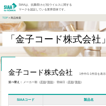
SIAAは、抗菌/防カビ/抗ウイルスに関する
マークを認証している業界団体です。
TOP
> 商品検索
「金子コード株式会社
金子コード株式会社
1件中/1-1件目を表
並べ替え：
メーカー順（
昇順
/
降順
）
登録日（
昇順
/
降順
）
SIAAコード
製品名