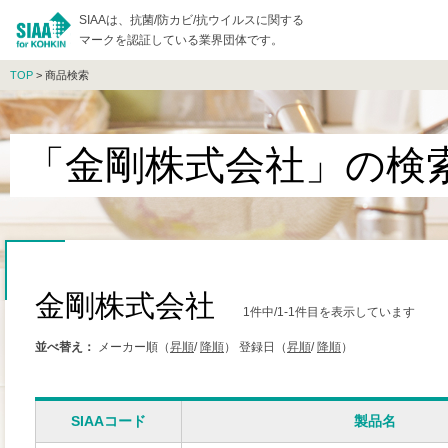
SIAAは、抗菌/防カビ/抗ウイルスに関する
マークを認証している業界団体です。
TOP
> 商品検索
「金剛株式会社」の検
金剛株式会社
1件中/1-1件目を表示しています
並べ替え：
メーカー順（
昇順
/
降順
）
登録日（
昇順
/
降順
）
SIAAコード
製品名